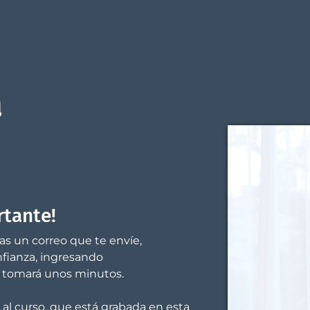
a
rtante!
s un correo que te envíe,
nfianza, ingresando
lo tomará unos minutos.
al curso, que está grabada en esta